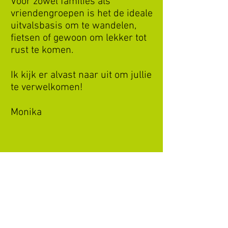
Voor zowel families als
vriendengroepen is het de ideale
uitvalsbasis om te
wandelen,
fietsen of gewoon om lekker tot
rust te komen.
Ik kijk er alvast naar uit om jullie
te verwelkomen!
Monika